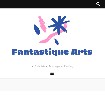
✔ Body Arts ✔ Tatouages ✔ Piercing