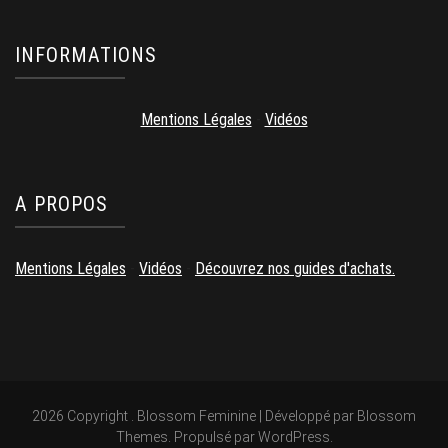
INFORMATIONS
Mentions Légales
-
Vidéos
A PROPOS
Mentions Légales
-
Vidéos
-
Découvrez nos guides d'achats.
2026 Copyright
.
Blossom Feminine | Développé par
Blossom
Themes
. Propulsé par
WordPress
.