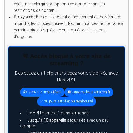
également élargir vos options en contournant les
restrictions de contenu.
Proxy web :
Bien qu’ils soient généralement d’une sécurité
moindre, les proxies peuvent fournir un accès temporaire à
certains sites bloqués, ce qui peut être utile en cas
d’urgence.
🚨 Accès bloqué à votre site de
streaming ?
Débloquez en 1 clic et protégez votre vie privée avec
NordVPN.
🎁 -73% + 3 mois offerts
🛍️ Carte cadeau Amazon.fr
✅ 30 jours satisfait ou remboursé
Le VPN numéro 1 dans le monde !
Jusqu’à
10 appareils
sécurisés avec un seul
compte