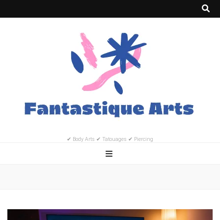
✔ Body Arts ✔ Tatouages ✔ Piercing