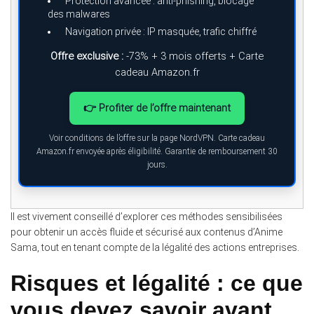
Protection avancée : anti-phishing, blocage
des malwares
Navigation privée : IP masquée, trafic chiffré
Offre exclusive :
-73% + 3 mois offerts + Carte
cadeau Amazon.fr
👉 Profiter de l’offre maintenant
Voir conditions de l’offre sur la page NordVPN. Carte cadeau
Amazon.fr envoyée après éligibilité. Garantie de remboursement 30
jours.
Il est vivement conseillé d’explorer ces méthodes sensibilisées
pour obtenir un accès fluide et sécurisé aux contenus d’Anime
Sama, tout en tenant compte de la légalité des actions entreprises.
Risques et légalité : ce que
vous devez savoir avant