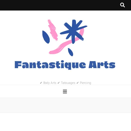
✔ Body Arts ✔ Tatouages ✔ Piercing