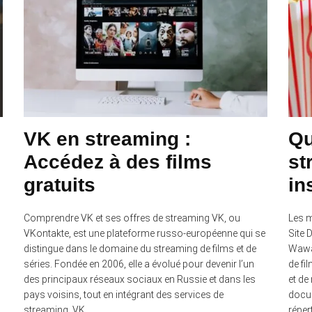
VK en streaming :
Qu
Accédez à des films
st
gratuits
in
Comprendre VK et ses offres de streaming VK, ou
Les m
n
VKontakte, est une plateforme russo-européenne qui se
Site 
distingue dans le domaine du streaming de films et de
Wawac
séries. Fondée en 2006, elle a évolué pour devenir l’un
de fi
des principaux réseaux sociaux en Russie et dans les
et de
pays voisins, tout en intégrant des services de
docum
streaming. VK …
réper