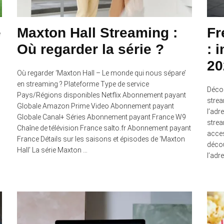
e
Maxton Hall Streaming :
Fr
Où regarder la série ?
: 
20
Où regarder ‘Maxton Hall – Le monde qui nous sépare’
en streaming ? Plateforme Type de service
Décou
Pays/Régions disponibles Netflix Abonnement payant
strea
Globale Amazon Prime Video Abonnement payant
l’adr
Globale Canal+ Séries Abonnement payant France W9
strea
Chaîne de télévision France salto.fr Abonnement payant
acces
France Détails sur les saisons et épisodes de ‘Maxton
décou
Hall’ La série Maxton …
l’adr