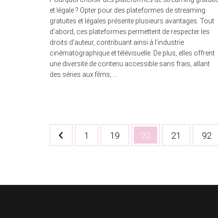
et légale ? Opter pour des plateformes de streaming
gratuites et légales présente plusieurs avantages. Tout
d’abord, ces plateformes permettent de respecter les
droits d’auteur, contribuant ainsi à l’industrie
cinématographique et télévisuelle. De plus, elles offrent
une diversité de contenu accessible sans frais, allant
des séries aux films, …
Pagination
Page
Page
Page
Page
Pag
1
19
20
21
92
des
publications