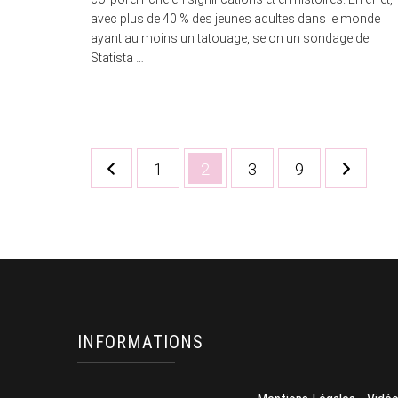
avec plus de 40 % des jeunes adultes dans le monde
ayant au moins un tatouage, selon un sondage de
Statista …
Pagination
Page
Page
Page
Page
1
2
3
9
des
publications
INFORMATIONS