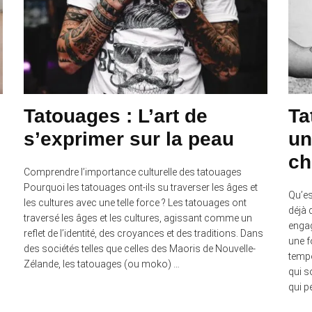
Tatouages : L’art de
Ta
s’exprimer sur la peau
un
ch
Comprendre l’importance culturelle des tatouages
Pourquoi les tatouages ont-ils su traverser les âges et
Qu’es
les cultures avec une telle force ? Les tatouages ont
déjà 
traversé les âges et les cultures, agissant comme un
engag
reflet de l’identité, des croyances et des traditions. Dans
une f
des sociétés telles que celles des Maoris de Nouvelle-
tempo
Zélande, les tatouages (ou moko) …
qui s
qui p