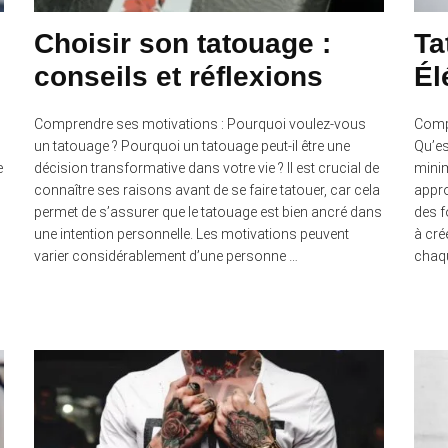
Choisir son tatouage :
Ta
conseils et réflexions
Él
Comprendre ses motivations : Pourquoi voulez-vous
Compr
un tatouage ? Pourquoi un tatouage peut-il être une
Qu’es
e
décision transformative dans votre vie ? Il est crucial de
minim
connaître ses raisons avant de se faire tatouer, car cela
appro
permet de s’assurer que le tatouage est bien ancré dans
des f
une intention personnelle. Les motivations peuvent
à cré
varier considérablement d’une personne …
chaqu