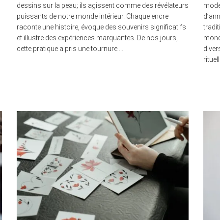
dessins sur la peau; ils agissent comme des révélateurs
mode 
puissants de notre monde intérieur. Chaque encre
d’ann
raconte une histoire, évoque des souvenirs significatifs
tradi
et illustre des expériences marquantes. De nos jours,
monde
cette pratique a pris une tournure …
diver
rituel