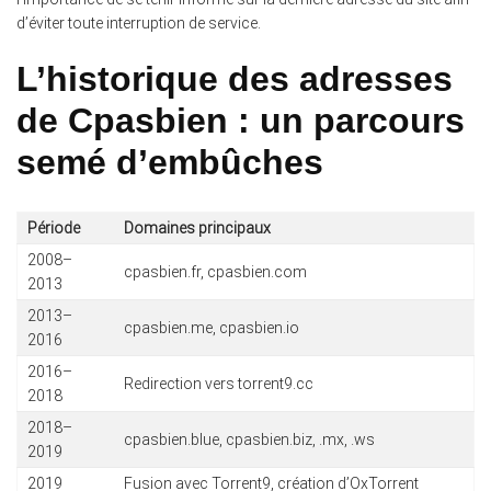
d’éviter toute interruption de service.
L’historique des adresses
de Cpasbien : un parcours
semé d’embûches
Période
Domaines principaux
2008–
cpasbien.fr, cpasbien.com
2013
2013–
cpasbien.me, cpasbien.io
2016
2016–
Redirection vers torrent9.cc
2018
2018–
cpasbien.blue, cpasbien.biz, .mx, .ws
2019
2019
Fusion avec Torrent9, création d’OxTorrent