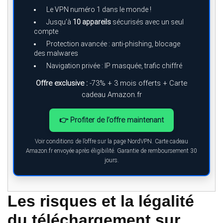
Le VPN numéro 1 dans le monde !
Jusqu’à
10 appareils
sécurisés avec un seul
compte
Protection avancée : anti-phishing, blocage
des malwares
Navigation privée : IP masquée, trafic chiffré
Offre exclusive :
-73% + 3 mois offerts + Carte
cadeau Amazon.fr
👉 Profiter de l’offre maintenant
Voir conditions de l’offre sur la page NordVPN. Carte cadeau
Amazon.fr envoyée après éligibilité. Garantie de remboursement 30
jours.
Les risques et la légalité
du téléchargement sur