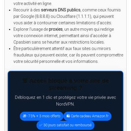
votre activité en ligne.
Recourir à des
serveurs DNS publics
, comme ceux fournis
par Google (8.8.8.8) ou Cloudflare (1.1.1.1), qui peuvent
vous aider à contourner certaines limitations d’accès.
Explorer l’usage de
proxies
, un autre moyen qui redirige
votre connexion internet, permettant ainsi d’accéder à
Cpasbien sans se heurter aux restrictions locales.
Être particulièrement attentif aux faux sites ou miroirs
frauduleux qui peuvent exister, car ils peuvent compromettre
votre sécurité personnelle et vos informations.
🚨 Accès bloqué à votre site de
streaming ?
Débloquez en 1 clic et protégez votre vie privée avec
NordVPN.
🎁 -73% + 3 mois offerts
🛍️ Carte cadeau Amazon.fr
✅ 30 jours satisfait ou remboursé