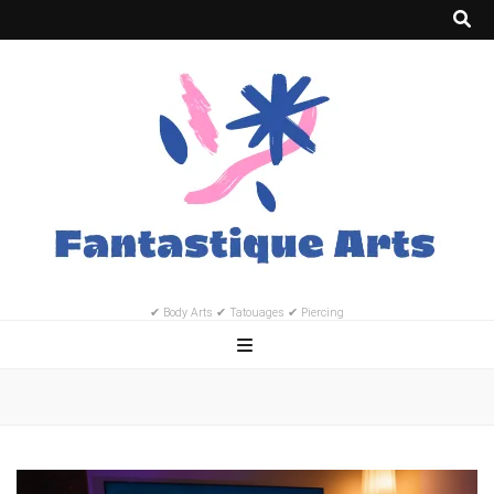
✔ Body Arts ✔ Tatouages ✔ Piercing