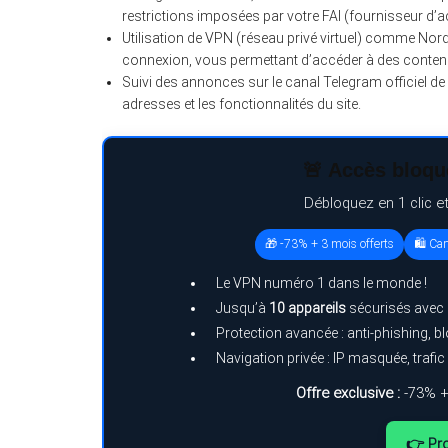
restrictions imposées par votre FAI (fournisseur d’ac
Utilisation de VPN (réseau privé virtuel) comme Nor
connexion, vous permettant d’accéder à des conten
Suivi des annonces sur le canal Telegram officiel de 
adresses et les fonctionnalités du site.
🚨 Accès bloqué
Débloquez en 1 clic e
🎁 -73% + 3 mois offerts
🛍️ Ca
Le VPN numéro 1 dans le monde !
Jusqu’à
10 appareils
sécurisés avec
Protection avancée : anti-phishing, 
Navigation privée : IP masquée, trafic 
Offre exclusive :
-73% +
👉 Pro