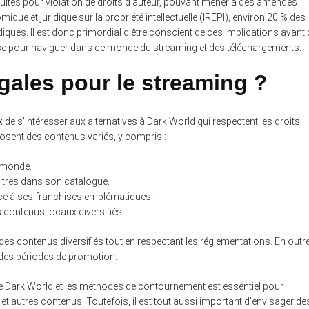
suites pour violation de droits d’auteur, pouvant mener à des amendes
ique et juridique sur la propriété intellectuelle (IREPI), environ 20 % des
ridiques. Il est donc primordial d’être conscient de ces implications avant
ise pour naviguer dans ce monde du streaming et des téléchargements.
égales pour le streaming ?
ux de s’intéresser aux alternatives à DarkiWorld qui respectent les droits
posent des contenus variés, y compris :
e monde.
itres dans son catalogue.
âce à ses franchises emblématiques.
 contenus locaux diversifiés.
des contenus diversifiés tout en respectant les réglementations. En outre
u des périodes de promotion.
de DarkiWorld et les méthodes de contournement est essentiel pour
s et autres contenus. Toutefois, il est tout aussi important d’envisager de