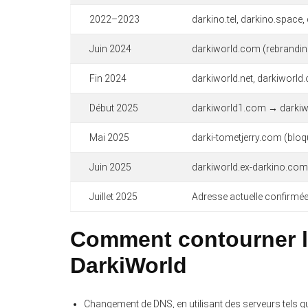
2022–2023
darkino.tel, darkino.space, 
Juin 2024
darkiworld.com (rebrandin
Fin 2024
darkiworld.net, darkiworld.
Début 2025
darkiworld1.com → darkiwor
Mai 2025
darki-tometjerry.com (blo
Juin 2025
darkiworld.ex-darkino.co
Juillet 2025
Adresse actuelle confirmée
Comment contourner l
DarkiWorld
Changement de DNS, en utilisant des serveurs tels qu