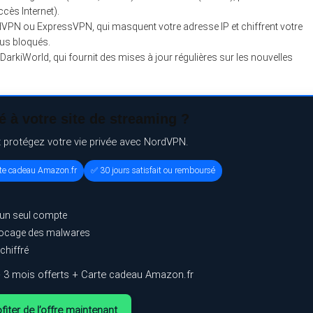
cès Internet).
dVPN ou ExpressVPN, qui masquent votre adresse IP et chiffrent votre
us bloqués.
DarkiWorld, qui fournit des mises à jour régulières sur les nouvelles
 à votre site de streaming ?
t protégez votre vie privée avec NordVPN.
rte cadeau Amazon.fr
✅ 30 jours satisfait ou remboursé
 un seul compte
blocage des malwares
chiffré
 3 mois offerts + Carte cadeau Amazon.fr
fiter de l’offre maintenant