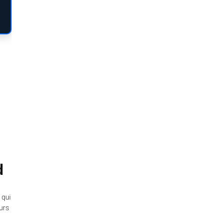
d
 qui
eurs