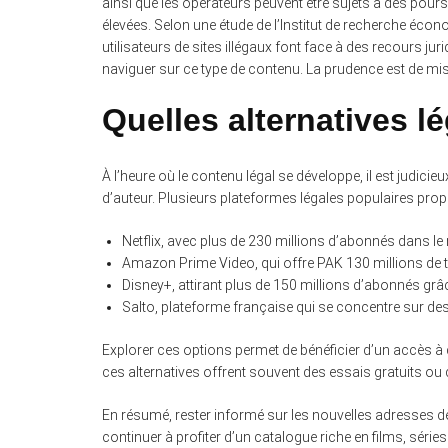
ainsi que les opérateurs peuvent être sujets à des pour
élevées. Selon une étude de l’Institut de recherche économ
utilisateurs de sites illégaux font face à des recours ju
naviguer sur ce type de contenu. La prudence est de m
Quelles alternatives l
À l’heure où le contenu légal se développe, il est judicie
d’auteur. Plusieurs plateformes légales populaires pro
Netflix, avec plus de 230 millions d’abonnés dans l
Amazon Prime Video, qui offre PAK 130 millions de t
Disney+, attirant plus de 150 millions d’abonnés gr
Salto, plateforme française qui se concentre sur des
Explorer ces options permet de bénéficier d’un accès à 
ces alternatives offrent souvent des essais gratuits o
En résumé, rester informé sur les nouvelles adresses 
continuer à profiter d’un catalogue riche en films, série