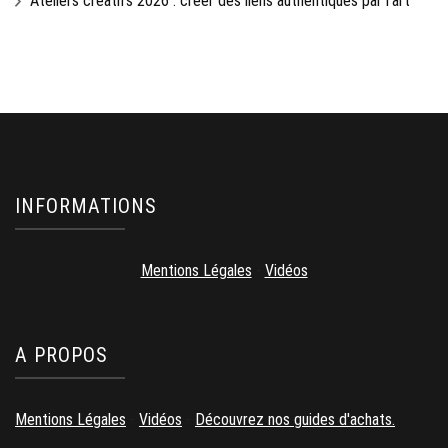
Ateliers créatifs 2026 : créer des liens authentiques par l’art
INFORMATIONS
Mentions Légales
-
Vidéos
A PROPOS
Mentions Légales
-
Vidéos
-
Découvrez nos guides d'achats.