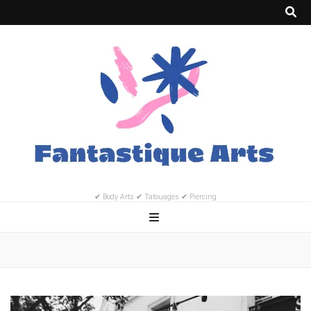
✔ Body Arts ✔ Tatouages ✔ Piercing