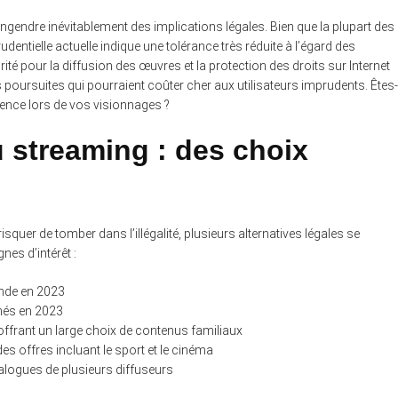
ngendre inévitablement des implications légales. Bien que la plupart des
udentielle actuelle indique une tolérance très réduite à l’égard des
ité pour la diffusion des œuvres et la protection des droits sur Internet
s poursuites qui pourraient coûter cher aux utilisateurs imprudents. Êtes-
dence lors de vos visionnages ?
u streaming : des choix
uer de tomber dans l’illégalité, plusieurs alternatives légales se
es d’intérêt :
onde en 2023
nés en 2023
ffrant un large choix de contenus familiaux
es offres incluant le sport et le cinéma
alogues de plusieurs diffuseurs