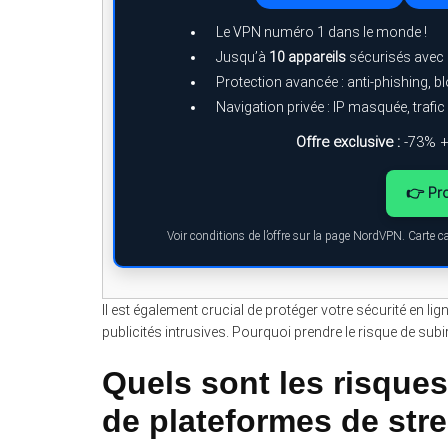
Le VPN numéro 1 dans le monde !
Jusqu’à
10 appareils
sécurisés avec
Protection avancée : anti-phishing, 
Navigation privée : IP masquée, trafic 
Offre exclusive :
-73% +
👉 Pro
Voir conditions de l’offre sur la page NordVPN. Carte 
Il est également crucial de protéger votre sécurité en lign
publicités intrusives. Pourquoi prendre le risque de su
Quels sont les risques 
de plateformes de stre