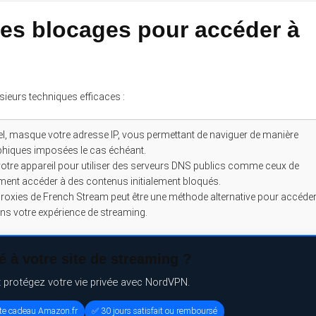
es blocages pour accéder à
usieurs techniques efficaces :
el, masque votre adresse IP, vous permettant de naviguer de manière
phiques imposées le cas échéant.
otre appareil pour utiliser des serveurs DNS publics comme ceux de
lement accéder à des contenus initialement bloqués.
roxies de French Stream peut être une méthode alternative pour accéde
ans votre expérience de streaming.
 à votre site de streaming ?
t protégez votre vie privée avec NordVPN.
rte cadeau Amazon.fr
✅ 30 jours satisfait ou remboursé