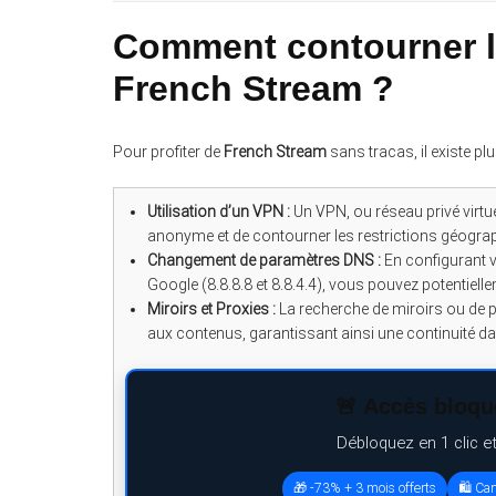
Comment contourner l
French Stream ?
Pour profiter de
French Stream
sans tracas, il existe pl
Utilisation d’un VPN :
Un VPN, ou réseau privé virtu
anonyme et de contourner les restrictions géogra
Changement de paramètres DNS :
En configurant v
Google (8.8.8.8 et 8.8.4.4), vous pouvez potentiel
Miroirs et Proxies :
La recherche de miroirs ou de p
aux contenus, garantissant ainsi une continuité d
🚨 Accès bloqué
Débloquez en 1 clic e
🎁 -73% + 3 mois offerts
🛍️ Ca