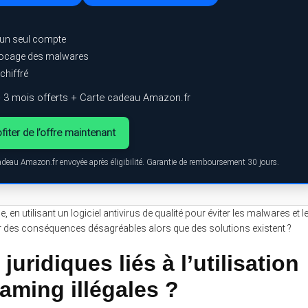
 un seul compte
blocage des malwares
chiffré
 3 mois offerts + Carte cadeau Amazon.fr
fiter de l’offre maintenant
cadeau Amazon.fr envoyée après éligibilité. Garantie de remboursement 30 jours.
e, en utilisant un logiciel antivirus de qualité pour éviter les malwares et l
bir des conséquences désagréables alors que des solutions existent ?
juridiques liés à l’utilisation
aming illégales ?