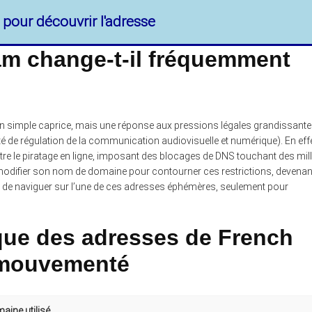
i pour découvrir l'adresse
am change-t-il fréquemment
un simple caprice, mais une réponse aux pressions légales grandissant
té de régulation de la communication audiovisuelle et numérique). En effe
ntre le piratage en ligne, imposant des blocages de DNS touchant des mill
t modifier son nom de domaine pour contourner ces restrictions, devenan
té de naviguer sur l’une de ces adresses éphémères, seulement pour
ique des adresses de French
 mouvementé
aine utilisé