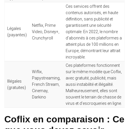
Ces services offrent des
contenus autorisés, en haute
définition, sans publicité et
Netflix, Prime
garantissent une sécurité
Légales
Video, Disney+,
optimale. En 2022, le nombre
(payantes)
Crunchyroll
d’abonnés à ces plateformes a
atteint plus de 100 millions en
Europe, démontrant leur attrait
incroyable.
Ces plateformes fonctionnent
Wiflix,
sur le même modèle que Coflix,
Papystreaming,
avec gratuité, publicité, mais
Illégales
French Stream,
aussi instabilité et illégalité.
(gratuites)
Cinemay,
Malheureusement, elles sont
Darkino
souvent le terrain de chasse de
virus et d’escroqueries en ligne.
Coflix en comparaison : Ce