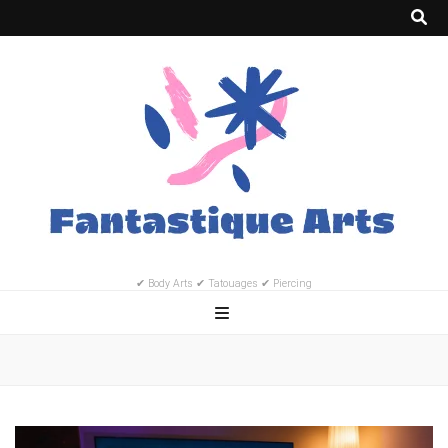
✔ Body Arts ✔ Tatouages ✔ Piercing