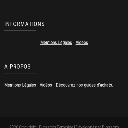
INFORMATIONS
Mentions Légales
-
Vidéos
A PROPOS
Mentions Légales
-
Vidéos
-
Découvrez nos guides d'achats.
2026 Copyright
.
Blossom Feminine | Développé par
Blossom