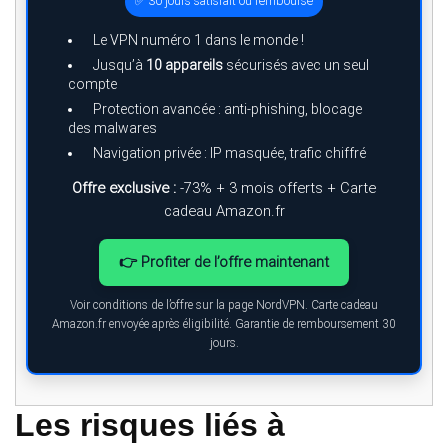
✅ 30 jours satisfait ou remboursé
Le VPN numéro 1 dans le monde !
Jusqu’à
10 appareils
sécurisés avec un seul
compte
Protection avancée : anti-phishing, blocage
des malwares
Navigation privée : IP masquée, trafic chiffré
Offre exclusive :
-73% + 3 mois offerts + Carte
cadeau Amazon.fr
👉 Profiter de l’offre maintenant
Voir conditions de l’offre sur la page NordVPN. Carte cadeau
Amazon.fr envoyée après éligibilité. Garantie de remboursement 30
jours.
Les risques liés à