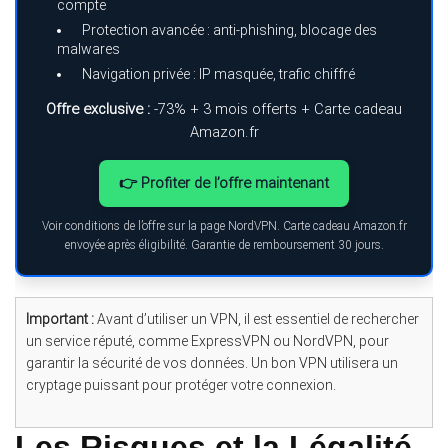
compte
Protection avancée : anti-phishing, blocage des
malwares
Navigation privée : IP masquée, trafic chiffré
Offre exclusive :
-73% + 3 mois offerts + Carte cadeau
Amazon.fr
👉 Profiter de l’offre maintenant
Voir conditions de l’offre sur la page NordVPN. Carte cadeau Amazon.fr
envoyée après éligibilité. Garantie de remboursement 30 jours.
Important :
Avant d’utiliser un VPN, il est essentiel de rechercher
un service réputé, comme ExpressVPN ou NordVPN, pour
garantir la sécurité de vos données. Un bon VPN utilisera un
cryptage puissant pour protéger votre connexion.
Les Risques et la Légalité