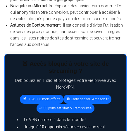
Navigateurs Alternatifs :
Explorer des navigateurs comme Tor,
qui anonymise votre connexion, peut contribuer à accéder à
des sites bloqués par des pays ou des fournisseurs d’accès.
Astuces de Contournement :
Il est conseillé d’éviter l’utilisation
de services proxy connus, car ceux-ci sont souvent intégrés
dans les listes noires de sites de streaming et peuvent freiner
l’accès aux contenus.
🚨 Accès bloqué à votre site de
streaming ?
Débloquez en 1 clic et protégez votre vie privée avec
NordVPN.
🎁 -73% + 3 mois offerts
🛍️ Carte cadeau Amazon.fr
✅ 30 jours satisfait ou remboursé
Le VPN numéro 1 dans le monde !
Jusqu’à
10 appareils
sécurisés avec un seul