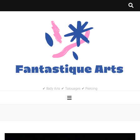
✔ Body Arts ✔ Tatouages ✔ Piercing