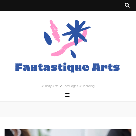
✔ Body Arts ✔ Tatouages ✔ Piercing