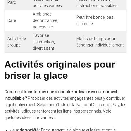
Parc
activités variées
distractions possibles
Ambiance
Peut être bondé, pas
Café
décontractée,
d’intimité
accessible
Favorise
Activité de
Moins de temps pour
l’interaction,
groupe
échanger individuellement
divertissant
Activités originales pour
briser la glace
Comment transformer une rencontre ordinaire en un moment
inoubliable ?
Proposer des activités engageantes peut y contribuer
significativement. Selon une étude de la National Center for Play, les
activités ludiques renforcent les liens interpersonnels. Voici
quelques idées innovantes :
Jeux de société
: Encouragent le dialogue et le rire, et ont le