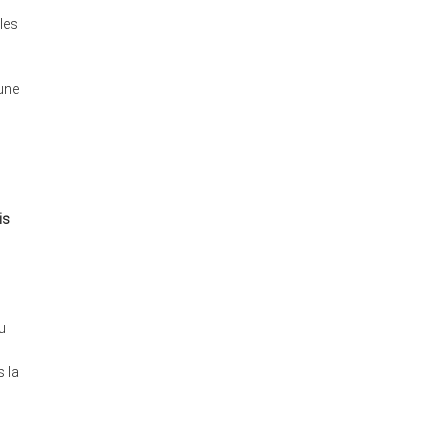
les
une
is
u
s la