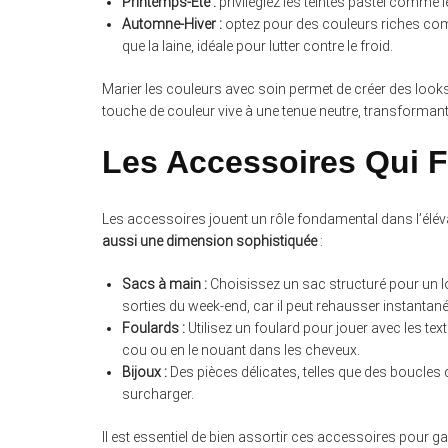
Printemps-Été :
privilégiez les teintes pastel comme le
Automne-Hiver :
optez pour des couleurs riches com
que la laine, idéale pour lutter contre le froid.
Marier les couleurs avec soin permet de créer des look
touche de couleur vive à une tenue neutre, transformant 
Les Accessoires Qui F
Les accessoires jouent un rôle fondamental dans l’élév
aussi une dimension sophistiquée
:
Sacs à main :
Choisissez un sac structuré pour un l
sorties du week-end, car il peut rehausser instantané
Foulards :
Utilisez un foulard pour jouer avec les tex
cou ou en le nouant dans les cheveux.
Bijoux :
Des pièces délicates, telles que des boucles d
surcharger.
Il est essentiel de bien assortir ces accessoires pour g