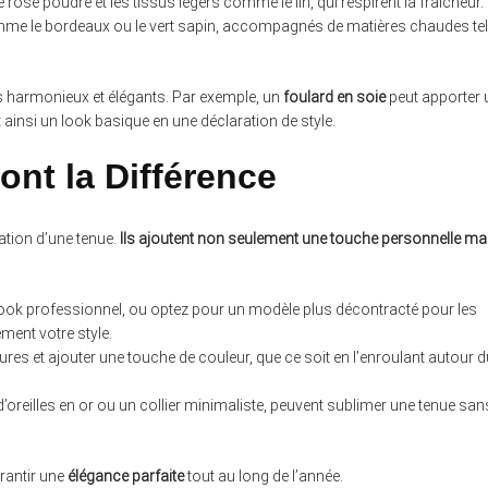
 rose poudré et les tissus légers comme le lin, qui respirent la fraîcheur.
me le bordeaux ou le vert sapin, accompagnés de matières chaudes tel
s harmonieux et élégants. Par exemple, un
foulard en soie
peut apporter 
ainsi un look basique en une déclaration de style.
ont la Différence
ation d’une tenue.
Ils ajoutent non seulement une touche personnelle ma
ook professionnel, ou optez pour un modèle plus décontracté pour les
ment votre style.
tures et ajouter une touche de couleur, que ce soit en l’enroulant autour d
’oreilles en or ou un collier minimaliste, peuvent sublimer une tenue san
arantir une
élégance parfaite
tout au long de l’année.