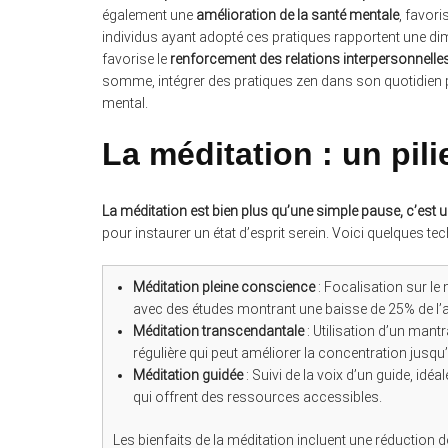
également une
amélioration de la santé mentale
, favori
individus ayant adopté ces pratiques rapportent une di
favorise le
renforcement des relations interpersonnelle
somme, intégrer des pratiques zen dans son quotidien
mental.
La méditation : un pili
La méditation est bien plus qu’une simple pause, c’est un
pour instaurer un état d’esprit serein. Voici quelques te
Méditation pleine conscience
: Focalisation sur le
avec des études montrant une baisse de 25% de l’an
Méditation transcendantale
: Utilisation d’un mant
régulière qui peut améliorer la concentration jusq
Méditation guidée
: Suivi de la voix d’un guide, i
qui offrent des ressources accessibles.
Les bienfaits de la méditation incluent une réduction