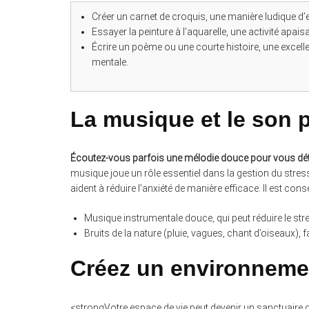
Créer un carnet de croquis, une manière ludique d’
Essayer la peinture à l’aquarelle, une activité apais
Écrire un poème ou une courte histoire, une excelle
mentale.
La musique et le son p
Écoutez-vous parfois une mélodie douce pour vous déte
musique joue un rôle essentiel dans la gestion du stres
aident à réduire l’anxiété de manière efficace. Il est co
Musique instrumentale douce, qui peut réduire le st
Bruits de la nature (pluie, vagues, chant d’oiseaux), 
Créez un environneme
<strongVotre espace de vie peut devenir un sanctuaire d