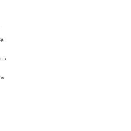
:
qui
r la
os