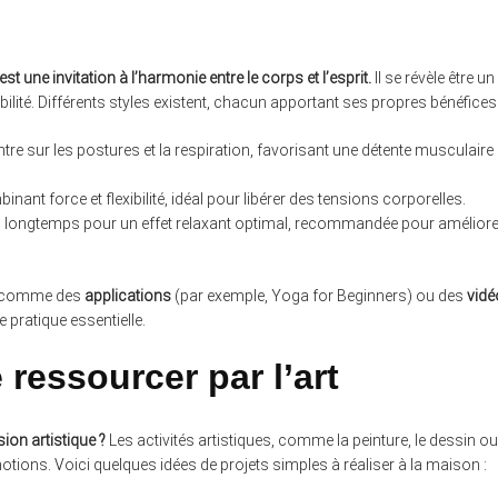
t une invitation à l’harmonie entre le corps et l’esprit.
Il se révèle être un
xibilité. Différents styles existent, chacun apportant ses propres bénéfices 
ntre sur les postures et la respiration, favorisant une détente musculaire 
nt force et flexibilité, idéal pour libérer des tensions corporelles.
es longtemps pour un effet relaxant optimal, recommandée pour améliore
s comme des
applications
(par exemple, Yoga for Beginners) ou des
vidé
e pratique essentielle.
e ressourcer par l’art
ion artistique ?
Les activités artistiques, comme la peinture, le dessin ou
émotions. Voici quelques idées de projets simples à réaliser à la maison :