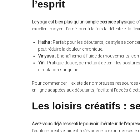
l’esprit
Le yoga est bien plus qu’un simple exercice physique; c’es
excellent moyen d’améliorer à la fois la détente et la fle
Hatha
: Parfait pour les débutants, ce style se conce
peut réduire la douleur chronique.
Vinyasa
: Enchaînement fluide de mouvements, combina
Yin
: Pratique douce, permettant de tenir les postur
circulation sanguine.
Pour commencer, il existe de nombreuses ressource
en ligne adaptées aux débutants, facilitant l’accès à cett
Les loisirs créatifs : s
Avez-vous déjà ressenti le pouvoir libérateur de l’express
l’écriture créative, aident à s’évader et à exprimer ses 