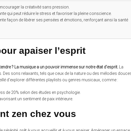
encourager la créativité sans pression.
ante qui peut réduire le stress et favoriser la pleine conscience.
nte façon de libérer ses pensées et émotions, renforçant ainsi la santé
our apaiser l’esprit
ndre ? La musique a un pouvoir immense sur notre état d’esprit.
La
s. Des sons relaxants, tels que ceux de la nature ou des mélodies douces
nseillé d’explorer différentes playlists ou genres musicaux, comme :
ress de 20% selon des études en psychologie.
favorisant un sentiment de paix intérieure.
nt zen chez vous
e sérénité, prêt à vous accueillir et à vous apaiser. Aménager un espace