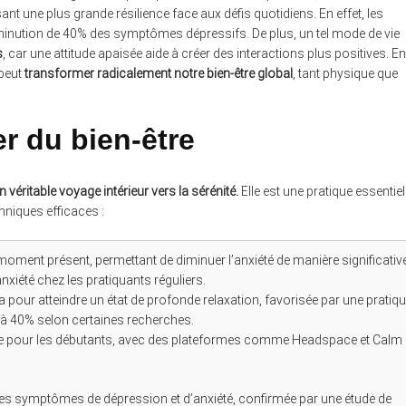
sant une plus grande résilience face aux défis quotidiens. En effet, les
minution de 40% des symptômes dépressifs. De plus, un tel mode de vie
s
, car une attitude apaisée aide à créer des interactions plus positives. En
 peut
transformer radicalement notre bien-être global
, tant physique que
er du bien-être
 véritable voyage intérieur vers la sérénité.
Elle est une pratique essentiel
chniques efficaces :
 moment présent, permettant de diminuer l’anxiété de manière significative
xiété chez les pratiquants réguliers.
ra pour atteindre un état de profonde relaxation, favorisée par une pratiq
u’à 40% selon certaines recherches.
déale pour les débutants, avec des plateformes comme Headspace et Calm
 des symptômes de dépression et d’anxiété, confirmée par une étude de