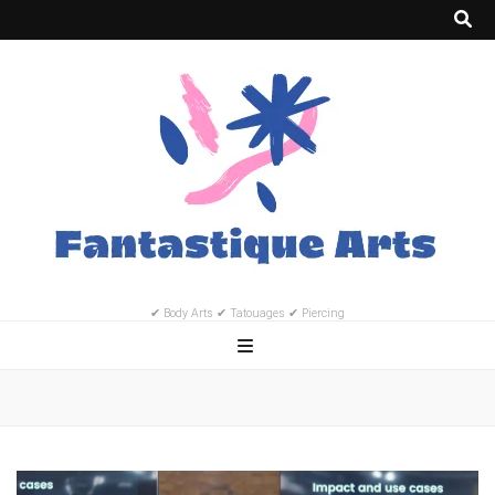
✔ Body Arts ✔ Tatouages ✔ Piercing