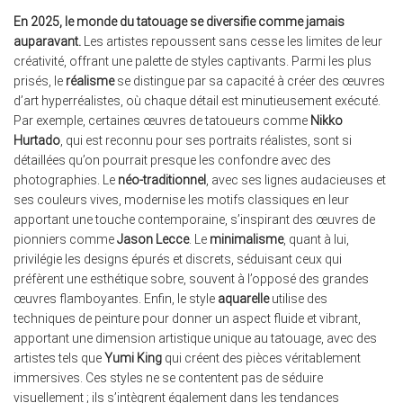
En 2025, le monde du tatouage se diversifie comme jamais
auparavant.
Les artistes repoussent sans cesse les limites de leur
créativité, offrant une palette de styles captivants. Parmi les plus
prisés, le
réalisme
se distingue par sa capacité à créer des œuvres
d’art hyperréalistes, où chaque détail est minutieusement exécuté.
Par exemple, certaines œuvres de tatoueurs comme
Nikko
Hurtado
, qui est reconnu pour ses portraits réalistes, sont si
détaillées qu’on pourrait presque les confondre avec des
photographies. Le
néo-traditionnel
, avec ses lignes audacieuses et
ses couleurs vives, modernise les motifs classiques en leur
apportant une touche contemporaine, s’inspirant des œuvres de
pionniers comme
Jason Lecce
. Le
minimalisme
, quant à lui,
privilégie les designs épurés et discrets, séduisant ceux qui
préfèrent une esthétique sobre, souvent à l’opposé des grandes
œuvres flamboyantes. Enfin, le style
aquarelle
utilise des
techniques de peinture pour donner un aspect fluide et vibrant,
apportant une dimension artistique unique au tatouage, avec des
artistes tels que
Yumi King
qui créent des pièces véritablement
immersives. Ces styles ne se contentent pas de séduire
visuellement ; ils s’intègrent également dans les tendances