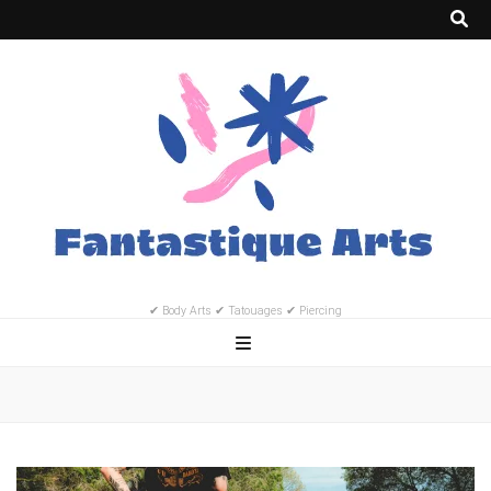
✔ Body Arts ✔ Tatouages ✔ Piercing