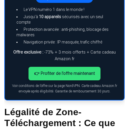
Le VPN numéro 1 dans le monde !
Jusqu’à
10 appareils
sécurisés avec un seul
compte
Protection avancée : anti-phishing, blocage des
malwares
Navigation privée : IP masquée, trafic chiffré
Offre exclusive :
-73% + 3 mois offerts + Carte cadeau
Amazon.fr
👉 Profiter de l’offre maintenant
Voir conditions de l’offre sur la page NordVPN. Carte cadeau Amazon.fr
envoyée après éligibilité. Garantie de remboursement 30 jours.
Légalité de Zone-
Téléchargement : Ce que