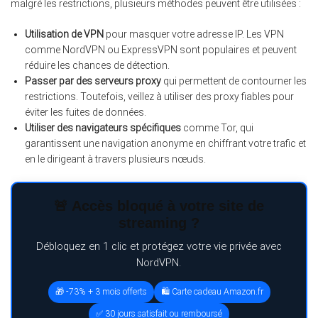
malgré les restrictions, plusieurs méthodes peuvent être utilisées :
Utilisation de VPN
pour masquer votre adresse IP. Les VPN
comme NordVPN ou ExpressVPN sont populaires et peuvent
réduire les chances de détection.
Passer par des serveurs proxy
qui permettent de contourner les
restrictions. Toutefois, veillez à utiliser des proxy fiables pour
éviter les fuites de données.
Utiliser des navigateurs spécifiques
comme Tor, qui
garantissent une navigation anonyme en chiffrant votre trafic et
en le dirigeant à travers plusieurs nœuds.
🚨 Accès bloqué à votre site de
streaming ?
Débloquez en 1 clic et protégez votre vie privée avec
NordVPN.
🎁 -73% + 3 mois offerts
🛍️ Carte cadeau Amazon.fr
✅ 30 jours satisfait ou remboursé