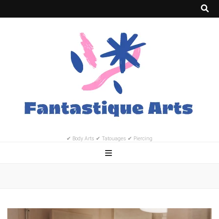
✔ Body Arts ✔ Tatouages ✔ Piercing