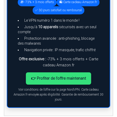
🎁 -73% + 3 mois offerts
🛍️ Carte cadeau Amazon.fr
✅ 30 jours satisfait ou remboursé
Le VPN numéro 1 dans le monde !
Jusqu’à
10 appareils
sécurisés avec un seul
compte
Protection avancée : anti-phishing, blocage
des malwares
Navigation privée : IP masquée, trafic chiffré
Offre exclusive :
-73% + 3 mois offerts + Carte
cadeau Amazon.fr
👉 Profiter de l’offre maintenant
Voir conditions de l’offre sur la page NordVPN. Carte cadeau
Amazon.fr envoyée après éligibilité. Garantie de remboursement 30
jours.