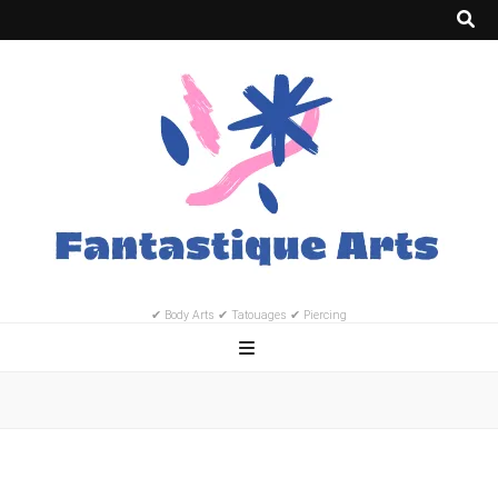
✔ Body Arts ✔ Tatouages ✔ Piercing