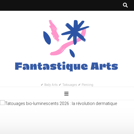
✔ Body Arts ✔ Tatouages ✔ Piercing