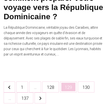
voyage vers la République
Dominicaine ?
La République Dominicaine, véritable joyau des Caraïbes, attire
chaque année des voyageurs en quête d’évasion et de
dépaysement. Avec ses plages de sable fin, ses eaux turquoise et
sa richesse culturelle, ce pays insulaire est une destination prisée
pour ceux qui cherchent à fuir le quotidien. Les Lyonnais, habités
par un esprit aventureux et curieux, …
Pagination
Page
Page
Page
Page
1
…
128
129
130
des
Page
…
137
publications