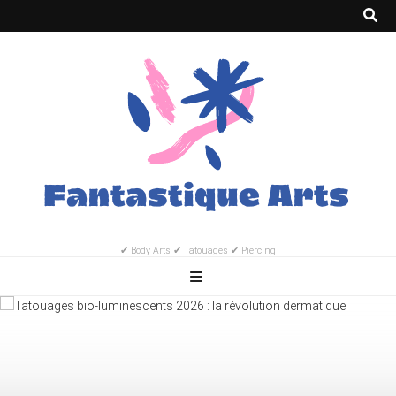
✔ Body Arts ✔ Tatouages ✔ Piercing