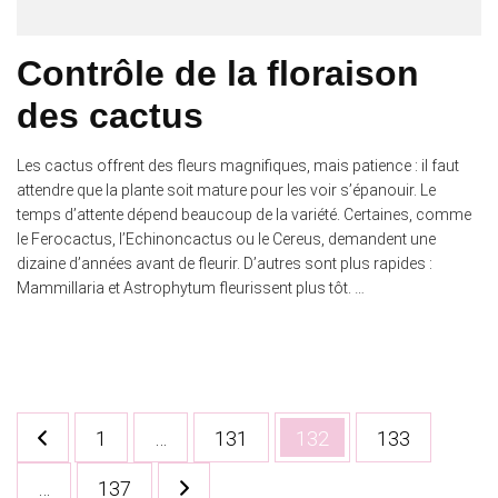
Contrôle de la floraison
des cactus
Les cactus offrent des fleurs magnifiques, mais patience : il faut
attendre que la plante soit mature pour les voir s’épanouir. Le
temps d’attente dépend beaucoup de la variété. Certaines, comme
le Ferocactus, l’Echinoncactus ou le Cereus, demandent une
dizaine d’années avant de fleurir. D’autres sont plus rapides :
Mammillaria et Astrophytum fleurissent plus tôt. …
Pagination
Page
Page
Page
Page
1
…
131
132
133
des
Page
…
137