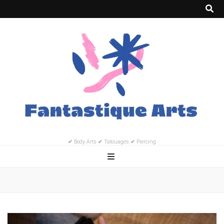
✔ Body Arts ✔ Tatouages ✔ Piercing