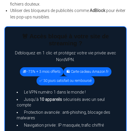
fichiers douteux.
Utiliser des bloqueurs de publicités comme
AdBlock
pour éviter
les pop-ups nuisibles.
🚨 Accès bloqué à votre site de
streaming ?
Débloquez en 1 clic et protégez votre vie privée avec
NordVPN.
🎁 -73% + 3 mois offerts
🛍️ Carte cadeau Amazon.fr
✅ 30 jours satisfait ou remboursé
Le VPN numéro 1 dans le monde !
Jusqu’à
10 appareils
sécurisés avec un seul
compte
Protection avancée : anti-phishing, blocage des
malwares
Navigation privée : IP masquée, trafic chiffré