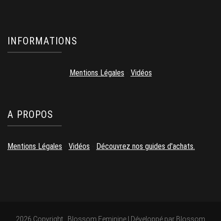
INFORMATIONS
Mentions Légales
-
Vidéos
A PROPOS
Mentions Légales
-
Vidéos
-
Découvrez nos guides d'achats.
2026 Copyright
.
Blossom Feminine | Développé par
Blossom