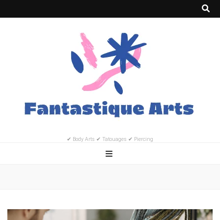
✔ Body Arts ✔ Tatouages ✔ Piercing