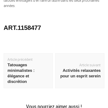
tatoués envisagent d’en faire un autre dans les deux prochaines
années.
ART.1158477
Navigation
Article précédent
d'article
Tatouages
Article suivant
minimalistes :
Activités relaxantes
élégance et
pour un esprit serein
discrétion
Vous pourriez aimer aussi !