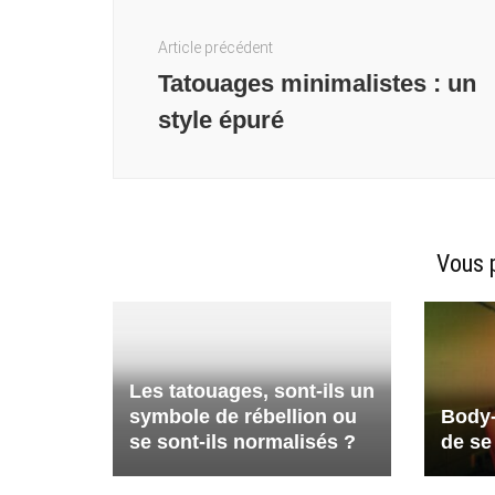
Navigation
d'article
Article précédent
Tatouages minimalistes : un
style épuré
Vous p
Les tatouages, sont-ils un
symbole de rébellion ou
Body-A
se sont-ils normalisés ?
de se