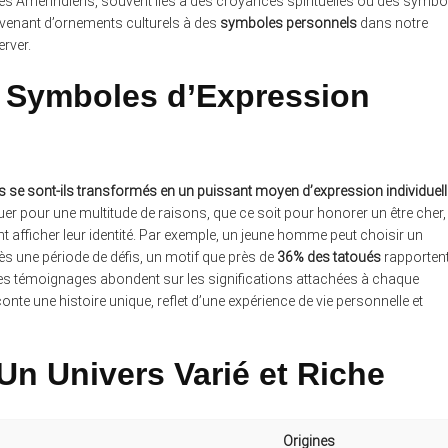
z les Amérindiens, souvent liés à des croyances spirituelles ou des symbo
 devenant d’ornements culturels à des
symboles personnels
dans notre
rver.
 Symboles d’Expression
se sont-ils transformés en un puissant moyen d’expression individuell
r pour une multitude de raisons, que ce soit pour honorer un être cher,
 afficher leur identité. Par exemple, un jeune homme peut choisir un
s une période de défis, un motif que près de
36% des tatoués
rapporten
 Les témoignages abondent sur les significations attachées à chaque
nte une histoire unique, reflet d’une expérience de vie personnelle et
Un Univers Varié et Riche
Origines