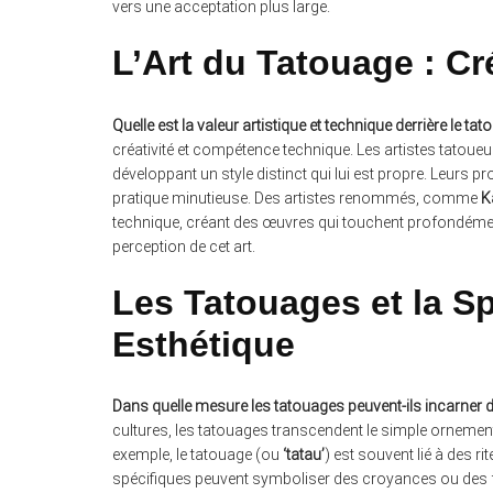
vers une acceptation plus large.
L’Art du Tatouage : Cr
Quelle est la valeur artistique et technique derrière le tat
créativité et compétence technique. Les artistes tato
développant un style distinct qui lui est propre. Leurs 
pratique minutieuse. Des artistes renommés, comme
K
technique, créant des œuvres qui touchent profondément l
perception de cet art.
Les Tatouages et la Spi
Esthétique
Dans quelle mesure les tatouages peuvent-ils incarner d
cultures, les tatouages transcendent le simple ornemen
exemple, le tatouage (ou
‘tatau’
) est souvent lié à des r
spécifiques peuvent symboliser des croyances ou des for