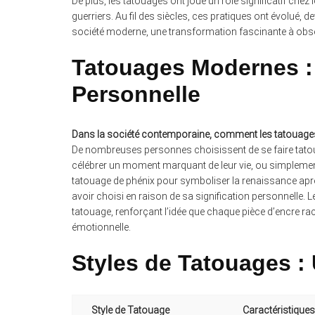
De plus, les tatouages ont joué un rôle significatif che
guerriers. Au fil des siècles, ces pratiques ont évolué,
société moderne, une transformation fascinante à obse
Tatouages Modernes :
Personnelle
Dans la société contemporaine, comment les tatouages 
De nombreuses personnes choisissent de se faire tatoue
célébrer un moment marquant de leur vie, ou simplement
tatouage de phénix pour symboliser la renaissance aprè
avoir choisi en raison de sa signification personnelle.
tatouage, renforçant l’idée que chaque pièce d’encre raco
émotionnelle.
Styles de Tatouages : 
Style de Tatouage
Caractéristiques