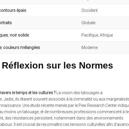
contours épais
Occident
rtraits
Globale
iques
,
noir solide
Pacifique, Afrique
e
,
couleurs mélangées
Moderne
 Réflexion sur les Normes
avers le temps et les cultures ?
La vision des tatouages a
. Jadis, ils étaient souvent associés à la criminalité ou aux marginalisés
econnaissance. Une étude récente menée par le Pew Research Center indiqu
 au moins un tatouage, et de nombreuses professions commencent à le
ant, des résistances persistent, notamment dans des environnements
ous. Il est crucial de reconnaître ces tensions culturelles afin d’avanc