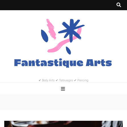
✔ Body Arts ✔ Tatouages ✔ Piercing