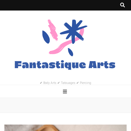
✔ Body Arts ✔ Tatouages ✔ Piercing