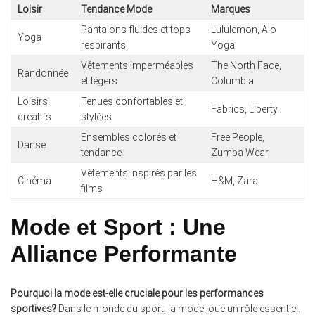
Loisir
Tendance Mode
Marques
Pantalons fluides et tops
Lululemon, Alo
Yoga
respirants
Yoga
Vêtements imperméables
The North Face,
Randonnée
et légers
Columbia
Loisirs
Tenues confortables et
Fabrics, Liberty
créatifs
stylées
Ensembles colorés et
Free People,
Danse
tendance
Zumba Wear
Vêtements inspirés par les
Cinéma
H&M, Zara
films
Mode et Sport : Une
Alliance Performante
Pourquoi la mode est-elle cruciale pour les performances
sportives?
Dans le monde du sport, la mode joue un rôle essentiel.