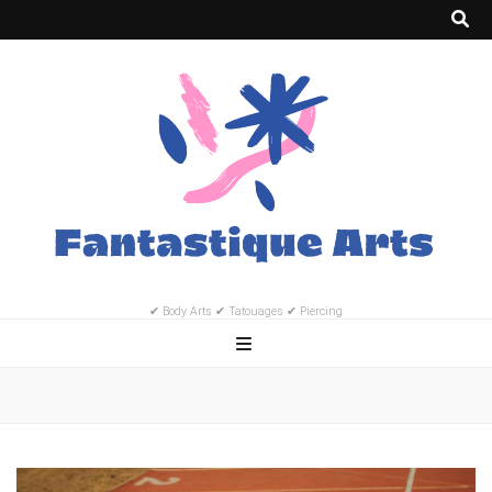
✔ Body Arts ✔ Tatouages ✔ Piercing