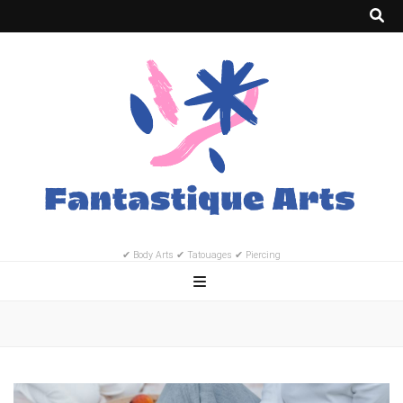
✔ Body Arts ✔ Tatouages ✔ Piercing