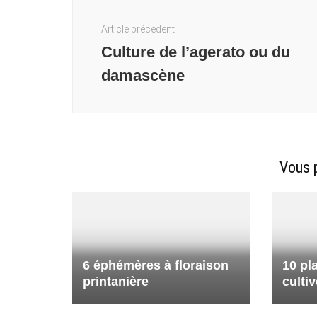
Navigation
d'article
Article précédent
Culture de l’agerato ou du
damascène
Vous p
6 éphémères à floraison
10 pl
printanière
culti