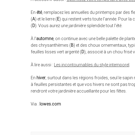
En
été
, remplacez les annuelles du printemps par des fle
(
A
) et le lierre (
E
) qui restent verts toute l’année. Pour la
(
D
). Vous aurez une jardinière splendide tout l’été.
À l’
automne
, on continue avec une belle palette de plantes
des chrysanthèmes (
B
) et des choux ornementaux, typi
feuilles lisses vert argenté (
D
), associé à un chou frisé v
À lire aussi :
Les incontournables du style intemporel
.
En
hiver
, surtout dans les régions froides, seul le sapin na
à feuilles persistantes et que vos hivers ne sont pas tro
rendront votre jardinière accueillante pour les fêtes.
Via :
lowes.com