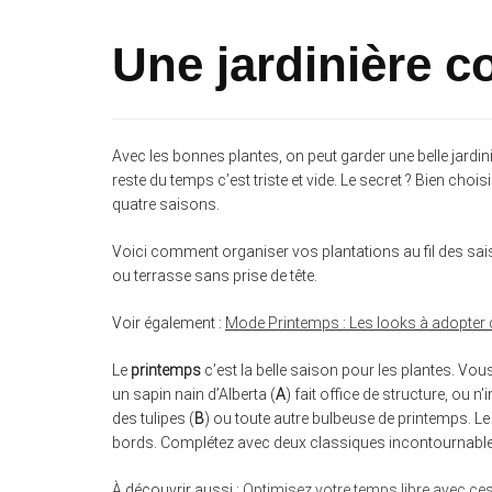
Une jardinière c
Avec les bonnes plantes, on peut garder une belle jardin
reste du temps c’est triste et vide. Le secret ? Bien chois
quatre saisons.
Voici comment organiser vos plantations au fil des sai
ou terrasse sans prise de tête.
Voir également :
Mode Printemps : Les looks à adopter
Le
printemps
c’est la belle saison pour les plantes. Vou
un sapin nain d’Alberta (
A
) fait office de structure, ou
des tulipes (
B
) ou toute autre bulbeuse de printemps. Le l
bords. Complétez avec deux classiques incontournable
À découvrir aussi :
Optimisez votre temps libre avec ce