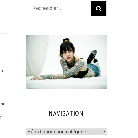
Rechercher :
le
on
lan,
NAVIGATION
s
Navigation