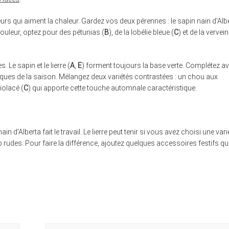
urs qui aiment la chaleur. Gardez vos deux pérennes : le sapin nain d’Alb
 couleur, optez pour des pétunias (
B
), de la lobélie bleue (
C
) et de la vervei
. Le sapin et le lierre (
A
,
E
) forment toujours la base verte. Complétez a
ques de la saison. Mélangez deux variétés contrastées : un chou aux
iolacé (
C
) qui apporte cette touche automnale caractéristique.
in d’Alberta fait le travail. Le lierre peut tenir si vous avez choisi une vari
p rudes. Pour faire la différence, ajoutez quelques accessoires festifs qu