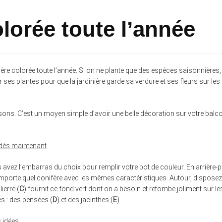
olorée toute l’année
ière colorée toute l’année. Si on ne plante que des espèces saisonnières, 
ir ses plantes pour que la jardinière garde sa verdure et ses fleurs sur les
sons. C’est un moyen simple d’avoir une belle décoration sur votre balc
 dès maintenant
.
s avez l’embarras du choix pour remplir votre pot de couleur. En arrière-p
 n’importe quel conifère avec les mêmes caractéristiques. Autour, disposez
ierre (
C
) fournit ce fond vert dont on a besoin et retombe joliment sur le
s : des pensées (
D
) et des jacinthes (
E
).
s idées
.